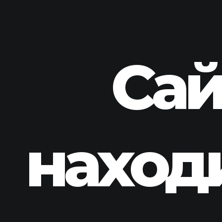
Сай
наход